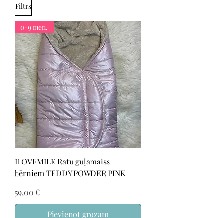
Filtrs
0-9 mēn.
ILOVEMILK Ratu guļamaiss
bērniem TEDDY POWDER PINK
Cena
59,00 €
Pievienot grozam