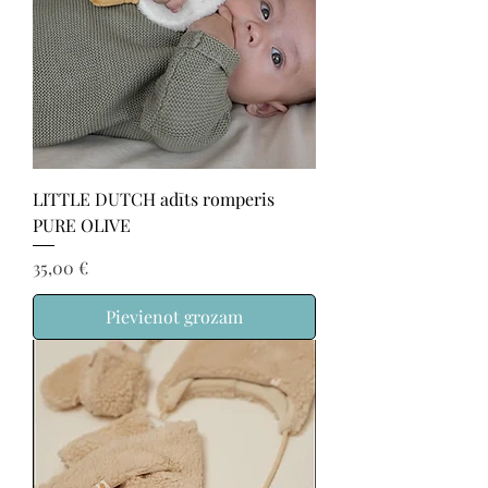
LITTLE DUTCH adīts romperis
PURE OLIVE
Cena
35,00 €
Pievienot grozam