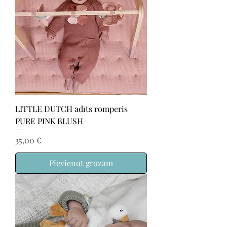
LITTLE DUTCH adīts romperis
PURE PINK BLUSH
Cena
35,00 €
Pievienot grozam