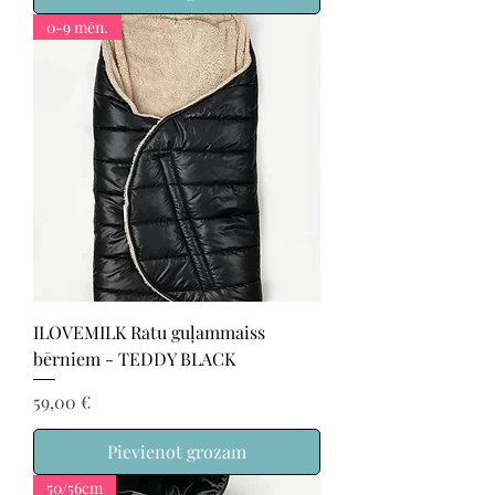
0-9 mēn.
ILOVEMILK Ratu guļammaiss
bērniem - TEDDY BLACK
Cena
59,00 €
Pievienot grozam
50/56cm