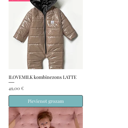
ILOVEMILK kombinezons LATTE
Cena
49,00 €
Pievienot grozam