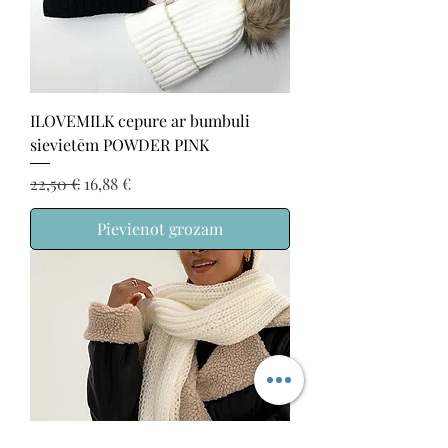
ILOVEMILK cepure ar bumbuli
sievietēm POWDER PINK
Parastā cena
Izpārdošanas cena
22,50 €
16,88 €
Pievienot grozam