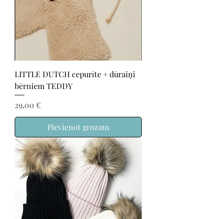
LITTLE DUTCH cepurīte + dūraiņi
bērniem TEDDY
Cena
29,00 €
Pievienot grozam