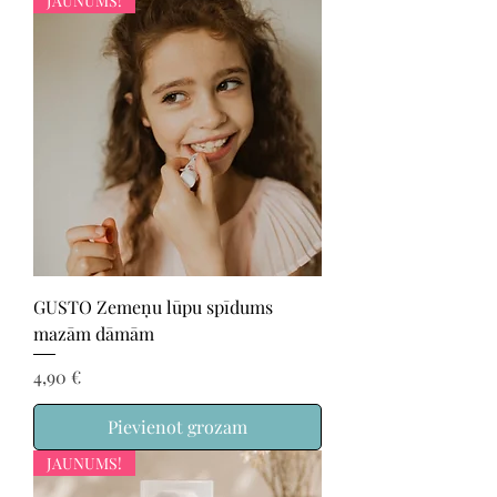
JAUNUMS!
GUSTO Zemeņu lūpu spīdums
mazām dāmām
Cena
4,90 €
Pievienot grozam
JAUNUMS!