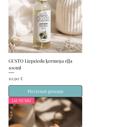
GUSTO Liepziedu ķermeņa eļļa
100ml
Cena
10,90 €
Pievienot grozam
JAUNUMS!