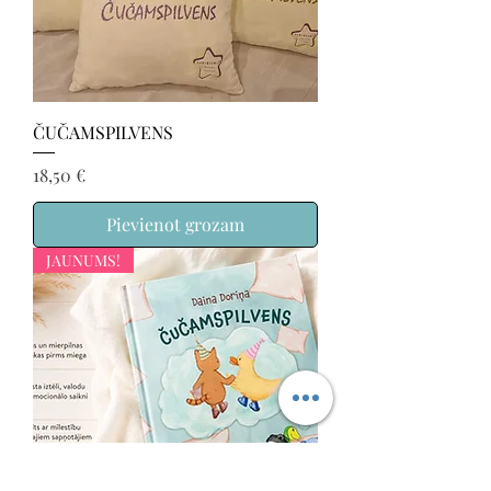
ČUČAMSPILVENS
Cena
18,50 €
Pievienot grozam
JAUNUMS!