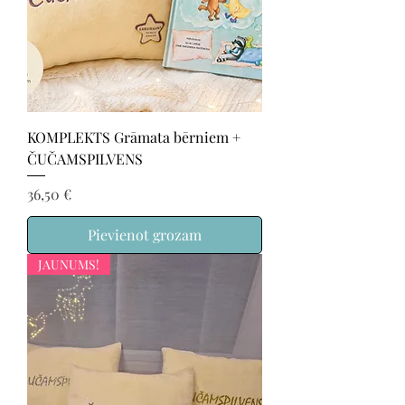
KOMPLEKTS Grāmata bērniem +
ČUČAMSPILVENS
Cena
36,50 €
Pievienot grozam
JAUNUMS!