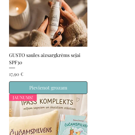
GUSTO saules aizsargkrēms sejai
SPF30
Cena
17,90 €
Pievienot grozam
JAUNUMS!