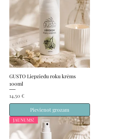
GUSTO Liepziedu roku krēms
100ml
Cena
14,50 €
Pievienot grozam
JAUNUMS!