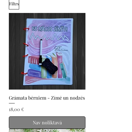
Filtrs
Grāmata bērniem - Zīmē un nodzēs
Cena
18,00 €
Nav noliktavā