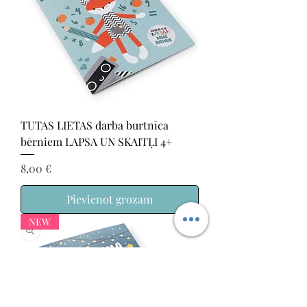
TUTAS LIETAS darba burtnīca
bērniem LAPSA UN SKAITĻI 4+
Cena
8,00 €
Pievienot grozam
NEW