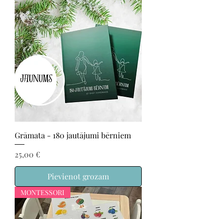
Grāmata - 180 jautājumi bērniem
Cena
25,00 €
Pievienot grozam
MONTESSORI