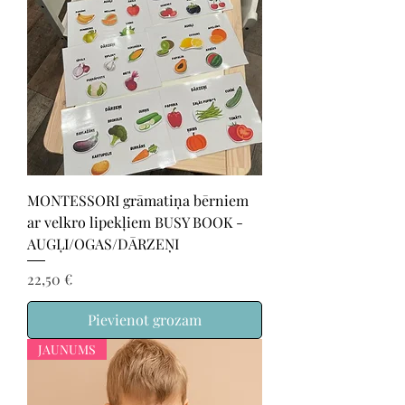
MONTESSORI grāmatiņa bērniem
ar velkro lipekļiem BUSY BOOK -
AUGĻI/OGAS/DĀRZEŅI
Cena
22,50 €
Pievienot grozam
JAUNUMS