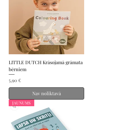
LITTLE DUTCH Krāsojamā grāmata
bērniem
Cena
5,90 €
Nav noliktavā
JAUNUMS