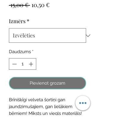
Parastā
Izpārdošanas
 15,00 € 
10,50 €
cena
cena
Izmērs
*
Daudzums
*
Pievienot grozam
Brīnišķīgi velveta šortiņi gan
jaundzimušajiem, gan lielākiem
bērniem! Mīksts un viegls materiāls!
Sastāvs: 95% kokvilna, 5% elastāns