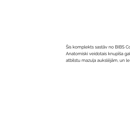
Šis komplekts sastāv no BIBS C
Anatomiski veidotais knupīša gals 
atbilstu mazuļa aukslējām, un leņ