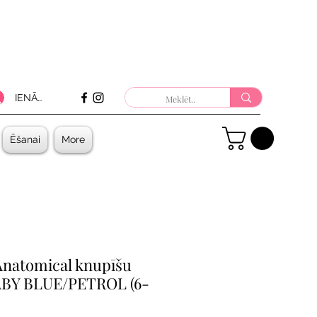
IENĀKT
Ēšanai
More
Anatomical knupīšu
ABY BLUE/PETROL (6-