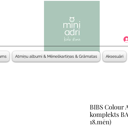
ums
Atmiņu albumi & Mēneškartiņas & Grāmatas
Aksesuāri
BIBS Colour 
komplekts B
18.mēn)