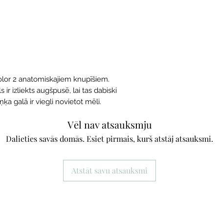
olor 2 anatomiskajiem knupīšiem.
ir izliekts augšpusē, lai tas dabiski
ķa galā ir viegli novietot mēli.
Vēl nav atsauksmju
Dalieties savās domās. Esiet pirmais, kurš atstāj atsauksmi.
Atstāt savu atsauksmi