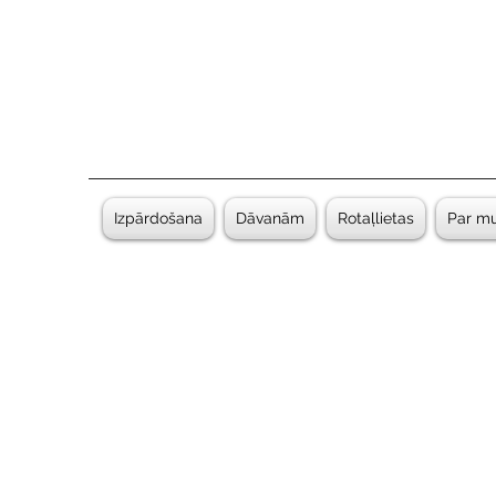
Izpārdošana
Dāvanām
Rotaļlietas
Par m