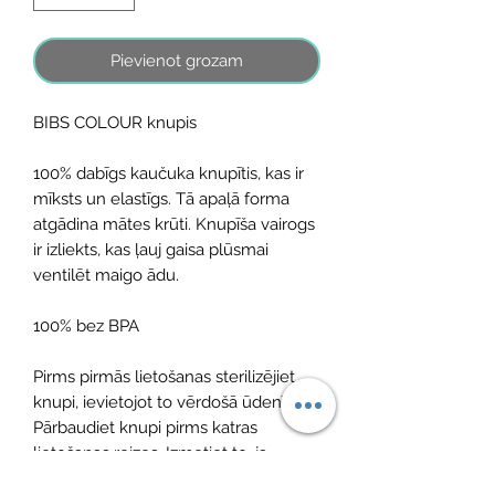
Pievienot grozam
BIBS COLOUR knupis
100% dabīgs kaučuka knupītis, kas ir
mīksts un elastīgs. Tā apaļā forma
atgādina mātes krūti. Knupīša vairogs
ir izliekts, kas ļauj gaisa plūsmai
ventilēt maigo ādu.
100% bez BPA
Pirms pirmās lietošanas sterilizējiet
knupi, ievietojot to vērdošā ūdenī!
Pārbaudiet knupi pirms katras
lietošanas reizes. Izmetiet to, ja
konstatētas bojājuma vai nodiluma