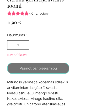
100ml
Rating is 5.0 out of five stars based on 1 review
5.0 | 1 review
Cena
11,90 €
Daudzums
*
Nav noliktavā
Paziņot par pieejamību
Mitrinošs ķermeņa kopšanas līdzeklis
ar vitamīniem bagāto šī sviestu,
kviešu asnu eļļu, mango sviestu.
Kakao sviests, vīnogu kauliņu eļļa,
greipfrūtu un citronu ēteriskās eļļas