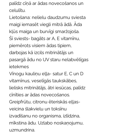
palīdz cīņā ar ādas novecošanos un
celulītu.
Lietošana: nelielu daudzumu sviesta
maigi iemasēt viegli mitrā ādā. Āda
kļūs maiga un burvīgi smaržojoša.
Šī sviests- bagāts ar A, E vitamīnu,
piemērots visiem ādas tipiem,
darbojas kā izcils mitrinātājs un
pasargā ādu no UV staru nelabvēlīgas
ietekmes
Vīnogu kauliņu eļļa- satur E, C un D
vitamīnus, veselīgās taukskābes,
lielisks mitrinātājs, ātri iesūcas, palīdz
cīnīties ar ādas novecošanos.
Greipfrūtu, citronu ēteriskās eļļas-
veicina šlakvielu un toksīnu
izvadīšanu no organisma, izlīdzina,
mīkstina ādu. Uzlabo noskaņojumu,
uzmundrina.