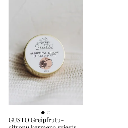
GUSTO Greipfrūtu-
citronu ķermeņa sviests