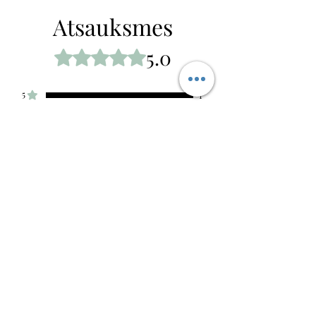
Atsauksmes
5.0
Novērtēts ar 5 no 5 zvaigznēm.
5
1
4
0
3
0
2
0
1
0
Atstāt savu atsauksmi
Visas zvaigznes,
Visatbilstošākās