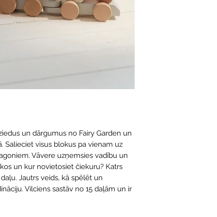
, ziedus un dārgumus no Fairy Garden un
. Salieciet visus blokus pa vienam uz
a vagoniem. Vāvere uzņemsies vadību un
kos un kur novietosiet čiekuru? Katrs
 daļu. Jautrs veids, kā spēlēt un
ināciju. Vilciens sastāv no 15 daļām un ir