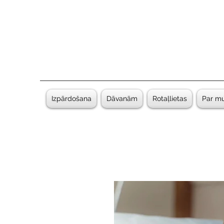
Izpārdošana
Dāvanām
Rotaļlietas
Par m