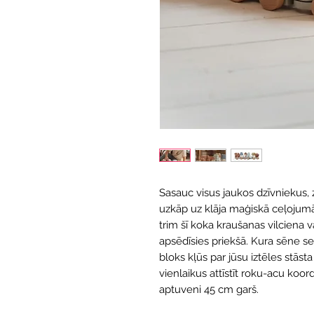
Sasauc visus jaukos dzīvniekus
uzkāp uz klāja maģiskā ceļojumā
trim šī koka kraušanas vilcien
apsēdīsies priekšā. Kura sēne se
bloks kļūs par jūsu iztēles stāsta
vienlaikus attīstīt roku-acu koord
aptuveni 45 cm garš.