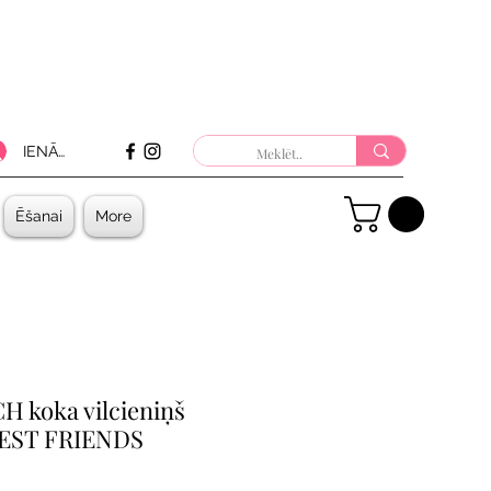
IENĀKT
Ēšanai
More
 koka vilcieniņš
EST FRIENDS