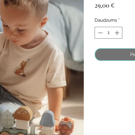
Cena
29,00 €
Daudzums
*
Pi