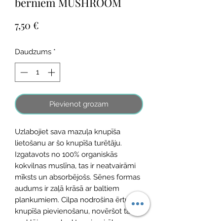
bērniem MUSHROOM
Cena
7,50 €
Daudzums
*
Pievienot grozam
Uzlabojiet sava mazuļa knupīša
lietošanu ar šo knupīša turētāju.
Izgatavots no 100% organiskās
kokvilnas muslīna, tas ir neatvairāmi
mīksts un absorbējošs. Sēnes formas
audums ir zaļā krāsā ar baltiem
plankumiem. Cilpa nodrošina ērtu
knupīša pievienošanu, novēršot tā