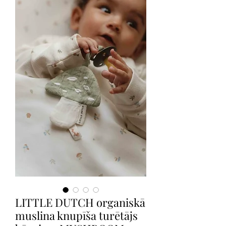
LITTLE DUTCH organiskā
muslina knupīša turētājs