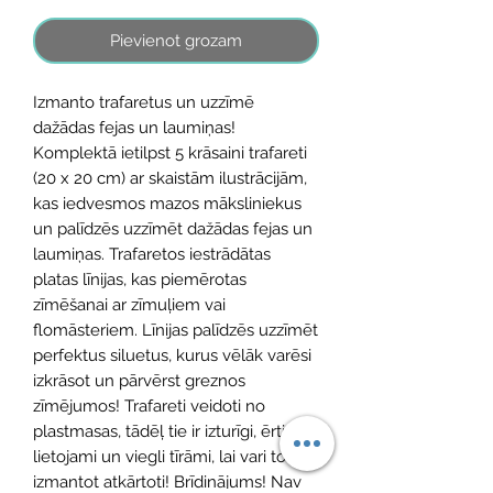
Pievienot grozam
Izmanto trafaretus un uzzīmē
dažādas fejas un laumiņas!
Komplektā ietilpst 5 krāsaini trafareti
(20 x 20 cm) ar skaistām ilustrācijām,
kas iedvesmos mazos māksliniekus
un palīdzēs uzzīmēt dažādas fejas un
laumiņas. Trafaretos iestrādātas
platas līnijas, kas piemērotas
zīmēšanai ar zīmuļiem vai
flomāsteriem. Līnijas palīdzēs uzzīmēt
perfektus siluetus, kurus vēlāk varēsi
izkrāsot un pārvērst greznos
zīmējumos! Trafareti veidoti no
plastmasas, tādēļ tie ir izturīgi, ērti
lietojami un viegli tīrāmi, lai vari tos
izmantot atkārtoti! Brīdinājums! Nav