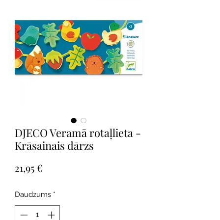
DJECO Veramā rotaļlieta -
Krāsainais dārzs
Cena
21,95 €
Daudzums
*