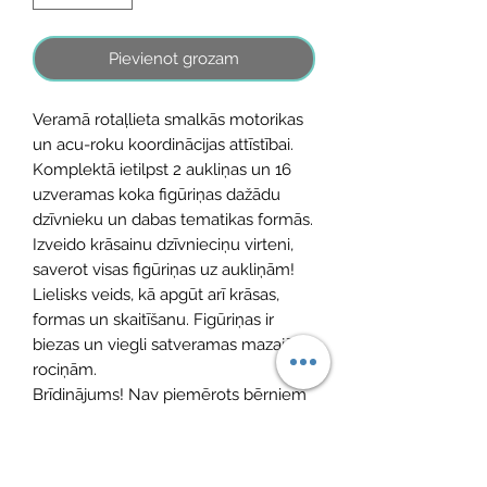
Pievienot grozam
Veramā rotaļlieta smalkās motorikas
un acu-roku koordinācijas attīstībai.
Komplektā ietilpst 2 aukliņas un 16
uzveramas koka figūriņas dažādu
dzīvnieku un dabas tematikas formās.
Izveido krāsainu dzīvnieciņu virteni,
saverot visas figūriņas uz aukliņām!
Lielisks veids, kā apgūt arī krāsas,
formas un skaitīšanu. Figūriņas ir
biezas un viegli satveramas mazajām
rociņām.
Brīdinājums! Nav piemērots bērniem
līdz 18 mēnešiem, gara aukla, pastāv
nožņaugšanās risks.