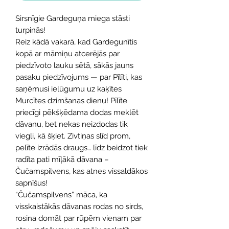
Sirsnīgie Gardeguņa miega stāsti
turpinās!
Reiz kādā vakarā, kad Gardegunītis
kopā ar māmiņu atcerējās par
piedzīvoto lauku sētā, sākās jauns
pasaku piedzīvojums — par Pīlīti, kas
saņēmusi ielūgumu uz kaķītes
Murcītes dzimšanas dienu! Pīlīte
priecīgi pēkšķēdama dodas meklēt
dāvanu, bet nekas neizdodas tik
viegli, kā šķiet. Zivtiņas slīd prom,
pelīte izrādās draugs… līdz beidzot tiek
radīta pati mīļākā dāvana –
Čučamspilvens, kas atnes vissaldākos
sapnīšus!
“Čučamspilvens” māca, ka
visskaistākās dāvanas rodas no sirds,
rosina domāt par rūpēm vienam par