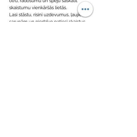
otru, radošumu un spēju saskatīt
skaistumu vienkāršās lietās.
Lasi stāstu, risini uzdevumus, ļaujies
sarunām un piedzīvo patiesi skaistus
kopā būšanas mirkļus ar saviem
mīļajiem!
Turpini priecāties arī par mūsu pirmo
“Gardeguņa miega stāstu” grāmatiņu!
Vēl nav atsauksmju
Dalieties savās domās. Esiet pirmais, kurš
atstāj atsauksmi.
Atstāt savu atsauksmi
©2021, MINI ADRI