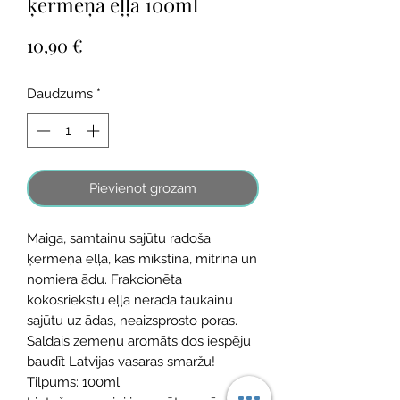
ķermeņa eļļa 100ml
Cena
10,90 €
Daudzums
*
Pievienot grozam
Maiga, samtainu sajūtu radoša
ķermeņa eļļa, kas mīkstina, mitrina un
nomiera ādu. Frakcionēta
kokosriekstu eļļa nerada taukainu
sajūtu uz ādas, neaizsprosto poras.
Saldais zemeņu aromāts dos iespēju
baudīt Latvijas vasaras smaržu!
Tilpums: 100ml