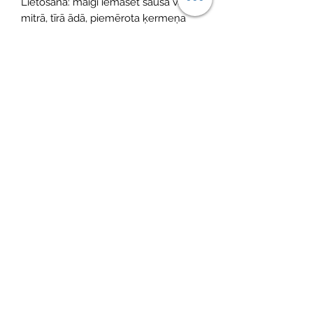
Lietošana: maigi iemasēt sausā vai
mitrā, tīrā ādā, piemērota ķermeņa
masāžai. Nelietot sauļošanās laikā vai
neilgi pirms tās. Var lietot kā vannas
eļļu, pievienojot nelielu daudzumu
vannas ūdenim.
Vēl nav atsauksmju
Dalieties savās domās. Esiet pirmais, kurš
atstāj atsauksmi.
Atstāt savu atsauksmi
©2021, MINI ADRI