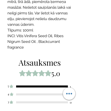
mitrā, tīrā ādā, piemērota ķermeņa
masāžai. Nelietot sauļošanās laikā vai
neilgi pirms tās. Var lietot kā vannas
eļļu, pievienojot nelielu daudzumu
vannas ūdenim.
Tilpums: 100ml
INCI: Vitis Vinifera Seed Oil, Ribes
Nigrum Seed Oil , Blackcurrant
fragrance
Atsauksmes
5.0
Novērtēts ar 5 no 5 zvaigznēm.
5
1
4
0
3
0
2
0