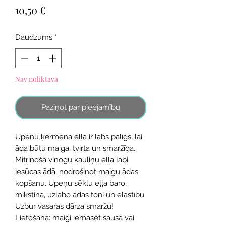
Cena
10,50 €
Daudzums
*
Nav noliktavā
Paziņot par pieejamību
Upeņu ķermeņa eļļa ir labs palīgs, lai
āda būtu maiga, tvirta un smaržīga.
Mitrinošā vīnogu kauliņu eļļa labi
iesūcas ādā, nodrošinot maigu ādas
kopšanu. Upeņu sēklu eļļa baro,
mīkstina, uzlabo ādas toni un elastību.
Uzbur vasaras dārza smaržu!
Lietošana: maigi iemasēt sausā vai