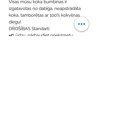
Visas mūsu koka bumbinas ir
izgatavotas no dabīga, neapstrādāta
koka, tamborētas ar 100% kokvilnas
diegu!
DROŠĪBAS Standarti
✔️Lūdzu, pārbaudiet priekšmetu
pirms katras lietošanas reizes un
nekavējoties atbrīvojieties no tā, ja tas
ir bojāts.
✔️Graužamriņķis ir viegli notīrāmas ar
siltu ūdeni un maigām ziepēm.
Vēl nav atsauksmju
Dalieties savās domās. Esiet pirmais, kurš
atstāj atsauksmi.
Atstāt savu atsauksmi