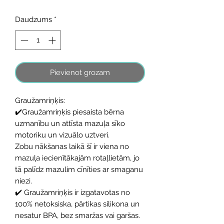
Daudzums
*
Pievienot grozam
Graužamriņķis:
✔️Graužamriņķis piesaista bērna
uzmanību un attīsta mazuļa sīko
motoriku un vizuālo uztveri.
Zobu nākšanas laikā šī ir viena no
mazuļa iecienītākajām rotaļlietām, jo
tā palīdz mazulim cīnīties ar smaganu
niezi.
✔️ Graužamriņķis ir izgatavotas no
100% netoksiska, pārtikas silikona un
nesatur BPA, bez smaržas vai garšas.