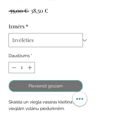
Parastā
Izpārdošanas
 55,00 € 
38,50 €
cena
cena
Izmērs
*
Daudzums
*
Pievienot grozam
Skaista un viegla vasaras kleitiņa ar
vieglām volānu piedurknēm.
Sastāvs: 100% kokvilna