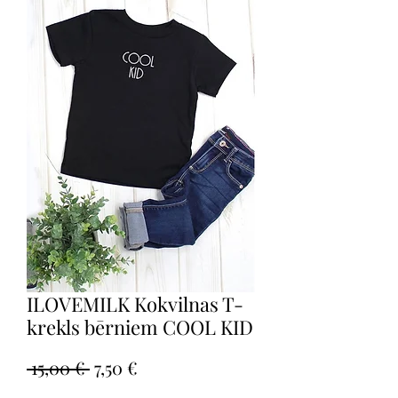
ILOVEMILK Kokvilnas T-
krekls bērniem COOL KID
Parastā
Izpārdošanas
 15,00 € 
7,50 €
cena
cena