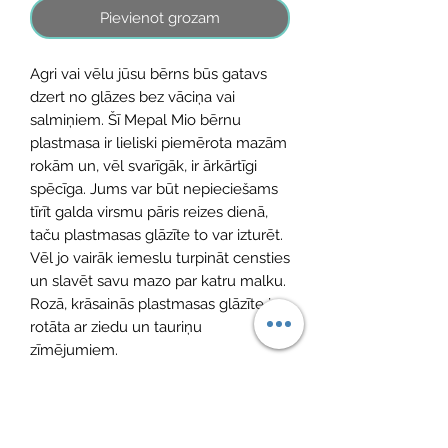
Pievienot grozam
Agri vai vēlu jūsu bērns būs gatavs
dzert no glāzes bez vāciņa vai
salmiņiem. Šī Mepal Mio bērnu
plastmasa ir lieliski piemērota mazām
rokām un, vēl svarīgāk, ir ārkārtīgi
spēcīga. Jums var būt nepieciešams
tīrīt galda virsmu pāris reizes dienā,
taču plastmasas glāzīte to var izturēt.
Vēl jo vairāk iemeslu turpināt censties
un slavēt savu mazo par katru malku.
Rozā, krāsainās plastmasas glāzīte ir
rotāta ar ziedu un tauriņu
zīmējumiem.
Materiāls: Palstmasa
Tilpums: 250 ml