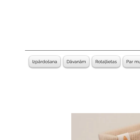
Izpārdošana
Dāvanām
Rotaļlietas
Par m