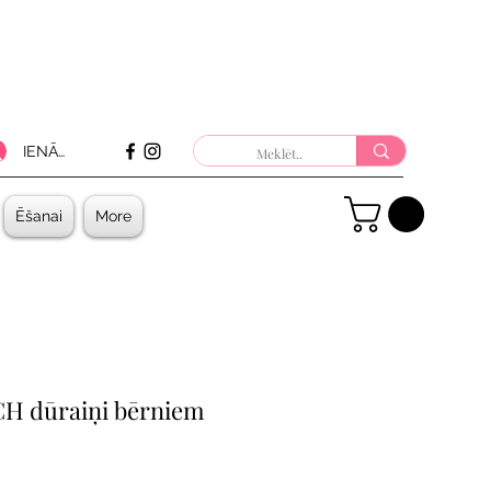
IENĀKT
Ēšanai
More
H dūraiņi bērniem