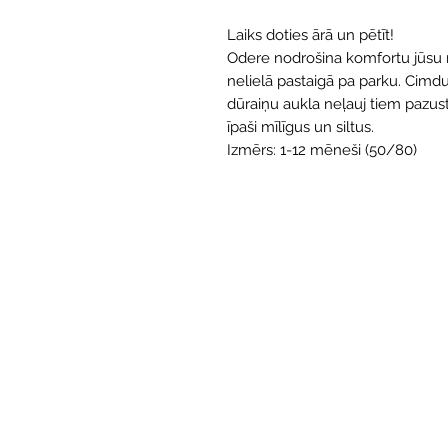
Laiks doties ārā un pētīt!
Odere nodrošina komfortu jūsu m
nelielā pastaigā pa parku. Cimd
dūraiņu aukla neļauj tiem pazus
īpaši mīlīgus un siltus.
Izmērs: 1-12 mēneši (50/80)