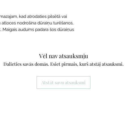
azajam, kad atrodaties pilsētā vai
u atloces nodrošina dūraiņu turēšanos,
t. Maigais audums padara šos dūraiņus
Vēl nav atsauksmju
Dalieties savās domās. Esiet pirmais, kurš atstāj atsauksmi.
Atstāt savu atsauksmi