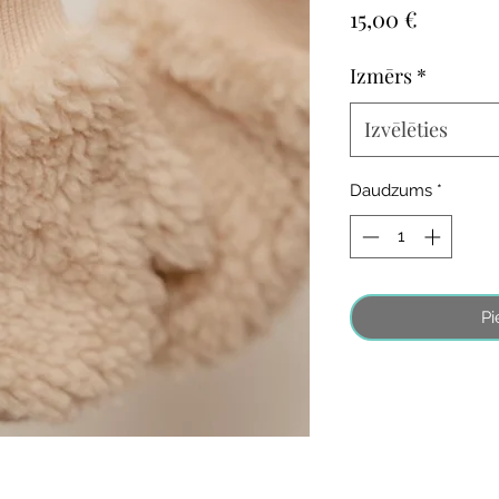
Cena
15,00 €
Izmērs
*
Izvēlēties
Daudzums
*
Pi