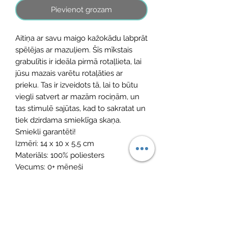
Pievienot grozam
Aitiņa ar savu maigo kažokādu labprāt
spēlējas ar mazuļiem. Šīs mīkstais
grabulītis ir ideāla pirmā rotaļlieta, lai
jūsu mazais varētu rotaļāties ar
prieku. Tas ir izveidots tā, lai to būtu
viegli satvert ar mazām rociņām, un
tas stimulē sajūtas, kad to sakratat un
tiek dzirdama smieklīga skaņa.
Smiekli garantēti!
Izmēri: 14 x 10 x 5,5 cm
Materiāls: 100% poliesters
Vecums: 0+ mēneši
Var mazgāt veļasmašīnā: 30°C
Vēl nav atsauksmju