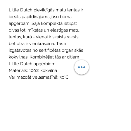
Little Dutch pievilcīgās matu lentas ir
ideāls papildinājums jūsu bērna
apģērbam. Šajā komplektā ietilpst
divas ļoti mīkstas un elastīgas matu
lentas, kurā - vienai ir skaists raksts,
bet otra ir vienkrāsaina. Tās ir
izgatavotas no sertificētas organiskās
kokvilnas. Kombinējiet tās ar citiem
Little Dutch apģērbiem.
Materiāls: 100% kokvilna
Var mazgāt veļasmašīnā: 30°C
Vēl nav atsauksmju
Dalieties savās domās. Esiet pirmais, kurš
atstāj atsauksmi.
Atstāt savu atsauksmi