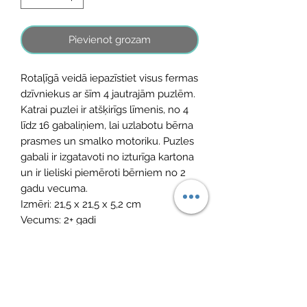
Pievienot grozam
Rotaļīgā veidā iepazīstiet visus fermas
dzīvniekus ar šīm 4 jautrajām puzlēm.
Katrai puzlei ir atšķirīgs līmenis, no 4
līdz 16 gabaliņiem, lai uzlabotu bērna
prasmes un smalko motoriku. Puzles
gabali ir izgatavoti no izturīga kartona
un ir lieliski piemēroti bērniem no 2
gadu vecuma.
Izmēri: 21,5 x 21,5 x 5,2 cm
Vecums: 2+ gadi
Standarts: EN-71-1-2-3
Vēl nav atsauksmju
Dalieties savās domās. Esiet pirmais, kurš