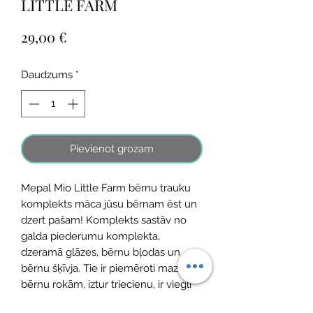
LITTLE FARM
Cena
29,00 €
Daudzums
*
Pievienot grozam
Mepal Mio Little Farm bērnu trauku
komplekts māca jūsu bērnam ēst un
dzert pašam! Komplekts sastāv no
galda piederumu komplekta,
dzeramā glāzes, bērnu bļodas un
bērnu šķīvja. Tie ir piemēroti mazu
bērnu rokām, iztur triecienu, ir viegli
un mazgājami trauku mazgājamajā