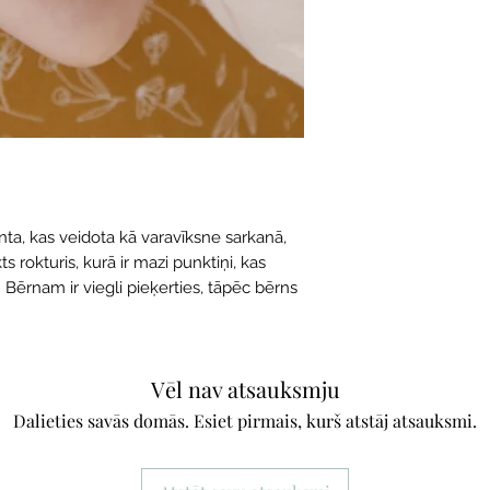
ta, kas veidota kā varavīksne sarkanā,
kts rokturis, kurā ir mazi punktiņi, kas
ērnam ir viegli pieķerties, tāpēc bērns
Vēl nav atsauksmju
Dalieties savās domās. Esiet pirmais, kurš atstāj atsauksmi.