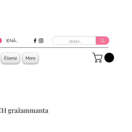
IENĀKT
Ēšanai
More
CH gražammanta