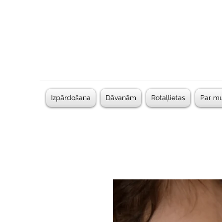
Izpārdošana
Dāvanām
Rotaļlietas
Par m