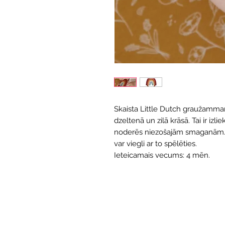
Skaista Little Dutch graužamman
dzeltenā un zilā krāsā. Tai ir izlie
noderēs niezošajām smaganām. B
var viegli ar to spēlēties.
Ieteicamais vecums: 4 mēn.