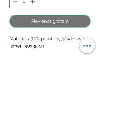
Pievienot grozam
Materiāls: 70% polisters, 30% kokvilna
Izmēri: 40x35 cm
Vēl nav atsauksmju
Dalieties savās domās. Esiet pirmais, kurš
atstāj atsauksmi.
Atstāt savu atsauksmi
©2021, MINI ADRI