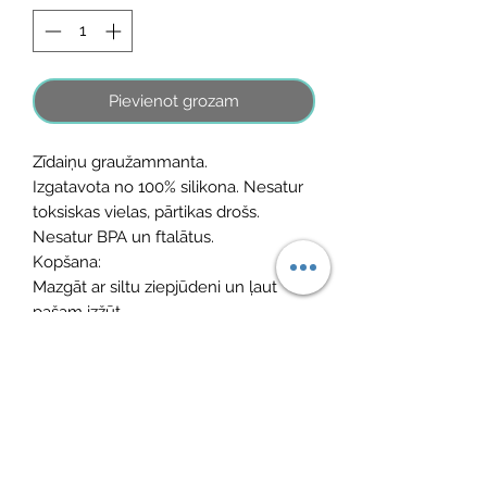
Pievienot grozam
Zīdaiņu graužammanta.
Izgatavota no 100% silikona. Nesatur
toksiskas vielas, pārtikas drošs.
Nesatur BPA un ftalātus.
Kopšana:
Mazgāt ar siltu ziepjūdeni un ļaut
pašam izžūt.
Vēl nav atsauksmju
Dalieties savās domās. Esiet pirmais, kurš
atstāj atsauksmi.