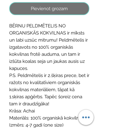
Pievienot grozam
BĒRNU PELDMĒTELIS NO
ORGANISKĀS KOKVILNAS ir mīksts
un labi uzsūc mitrumu! Peldmētelis ir
izgatavots no 100% organiskās
kokvilnas frotē auduma, un tam ir
izšūta koalas seja un jaukas ausis uz
kapuces.
P.S. Peldmētelis ir 2.šķiras prece, bet ir
ražots no kvalitatīviem organiskās
kokvilnas materiāliem, tāpat kā
1.sķiras apģērbs. Tapēc šoreiz cena
tam ir draudzīgāka!
Krāsa: Achai
Materiāls: 100% organiskā kokvilna
Izmērs: 4-7 gadi (one size)
Mazgāt 40 grādos (saudzējošs