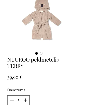
NUUROO peldmētelis
TERRY
Cena
39,90 €
Daudzums
*