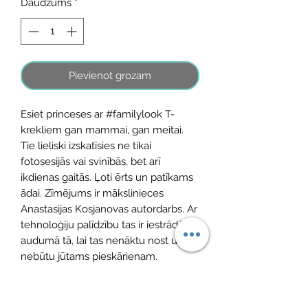
Daudzums
*
Pievienot grozam
Esiet princeses ar #familylook T-
krekliem gan mammai, gan meitai.
Tie lieliski izskatīsies ne tikai
fotosesijās vai svinībās, bet arī
ikdienas gaitās. Ļoti ērts un patīkams
ādai. Zīmējums ir mākslinieces
Anastasijas Kosjanovas autordarbs. Ar
tehnoloģiju palīdzību tas ir iestrādāts
audumā tā, lai tas nenāktu nost un
nebūtu jūtams pieskārienam.
Sastāvs: 100% poliesteris