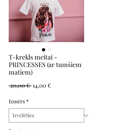
T-krekls meitai -
PRINCESSES (ar tumšiem
matiem)
Parastā
Izpārdošanas
 20,00 € 
14,00 €
cena
cena
Izmērs
*