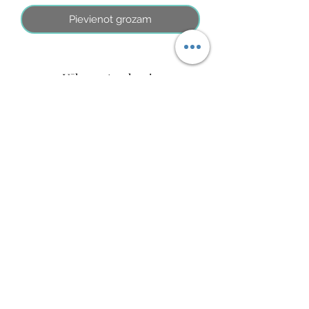
Pievienot grozam
Vēl nav atsauksmju
Dalieties savās domās. Esiet pirmais, kurš
atstāj atsauksmi.
Atstāt savu atsauksmi
©2021, MINI ADRI
Noteikumi