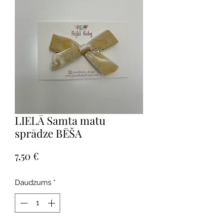
LIELĀ Samta matu
sprādze BĒŠA
Cena
7,50 €
Daudzums
*