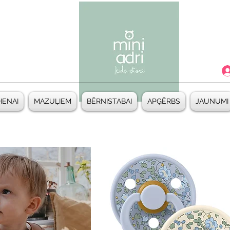
DIENAI
MAZUĻIEM
BĒRNISTABAI
APĢĒRBS
JAUNUMI