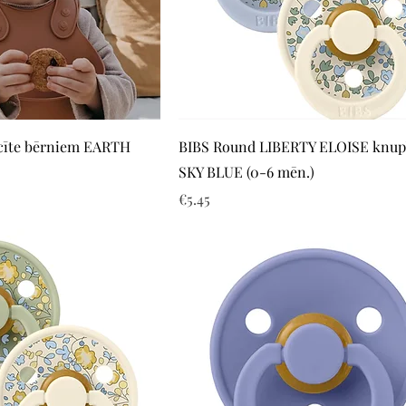
Quick View
Quick View
acīte bērniem EARTH
BIBS Round LIBERTY ELOISE knupī
SKY BLUE (0-6 mēn.)
Price
€5.45