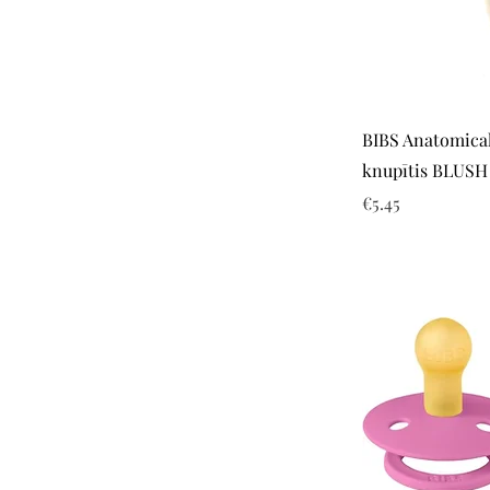
BIBS Anatomica
knupītis BLUSH 
Price
€5.45