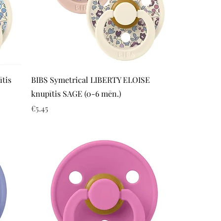
Quick View
tis
BIBS Symetrical LIBERTY ELOISE
knupītis SAGE (0-6 mēn.)
Price
€5.45