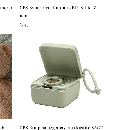
Quick View
zmērs)
BIBS Symetrical knupītis BLUSH 6-18
mēn.
Price
€5.45
Quick View
ab.
BIBS Knupīša uzglabāšanas kastīte SAGE