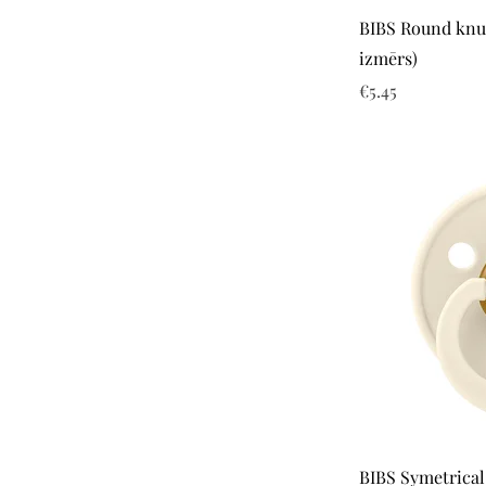
BIBS Round knu
izmērs)
Price
€5.45
BIBS Symetrical