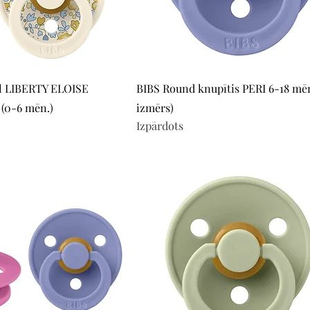
Quick View
Quick View
l LIBERTY ELOISE
BIBS Round knupītis PERI 6-18 mēn
(0-6 mēn.)
izmērs)
Izpārdots