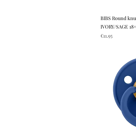
BIBS Round knup
IVORY/SAGE 18+ 
Price
€11.95