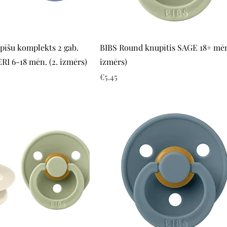
Quick View
Quick View
īšu komplekts 2 gab.
BIBS Round knupītis SAGE 18+ mēn.
 6-18 mēn. (2. izmērs)
izmērs)
Price
€5.45