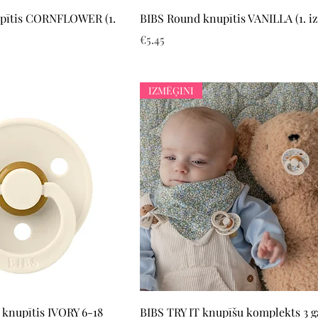
Quick View
Quick View
pītis CORNFLOWER (1.
BIBS Round knupītis VANILLA (1. i
Price
€5.45
IZMĒĢINI
Quick View
Quick View
 knupītis IVORY 6-18
BIBS TRY IT knupīšu komplekts 3 g