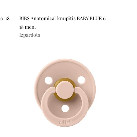
Quick View
6-18
BIBS Anatomical knupītis BABY BLUE 6-
18 mēn.
Izpārdots