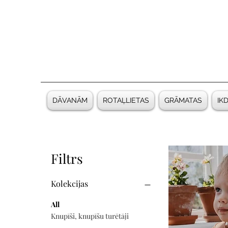
DĀVANĀM
ROTAĻLIETAS
GRĀMATAS
IK
Filtrs
Kolekcijas
All
Knupīši, knupīšu turētāji