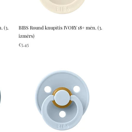
Quick View
 (3.
BIBS Round knupītis IVORY 18+ mēn. (3.
izmērs)
Price
€5.45