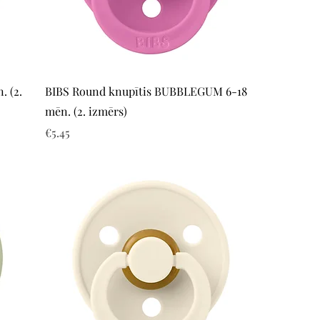
Quick View
. (2.
BIBS Round knupītis BUBBLEGUM 6-18
mēn. (2. izmērs)
Price
€5.45