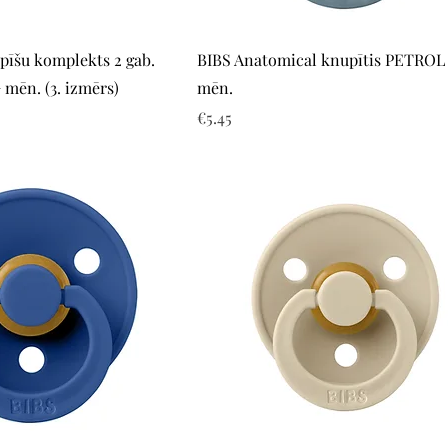
Quick View
Quick View
īšu komplekts 2 gab.
BIBS Anatomical knupītis PETROL 
mēn. (3. izmērs)
mēn.
Price
€5.45