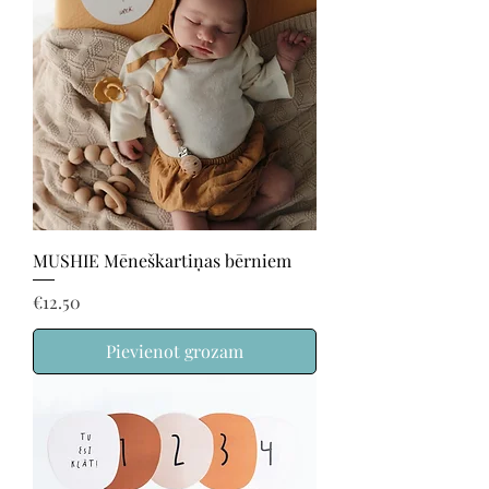
MUSHIE Mēneškartiņas bērniem
Price
€12.50
Pievienot grozam