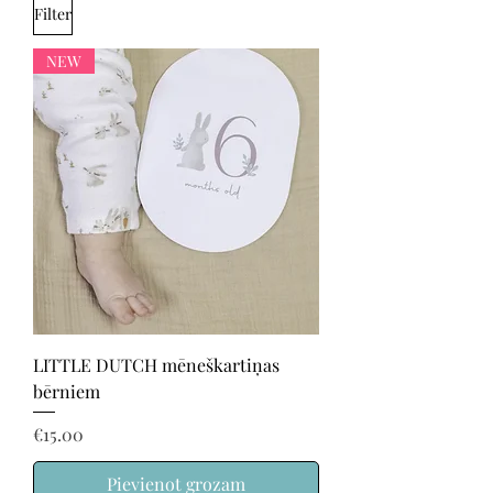
Filter
NEW
LITTLE DUTCH mēneškartiņas
bērniem
Price
€15.00
Pievienot grozam