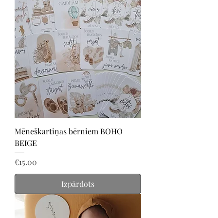
Mēneškartiņas bērniem BOHO
BEIGE
Price
€15.00
Izpārdots