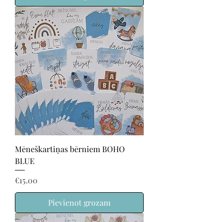
Mēneškartiņas bērniem BOHO
BLUE
Price
€15.00
Pievienot grozam