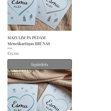
MAZULIM PA PĒDĀM
Mēneškartiņas BRŪNAS
Price
€15.00
Izpārdots