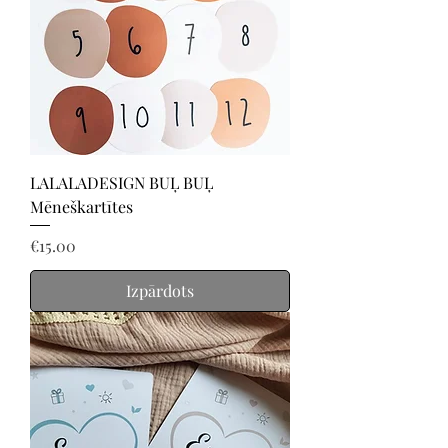
LALALADESIGN BUĻ BUĻ
Mēneškartītes
Price
€15.00
Izpārdots