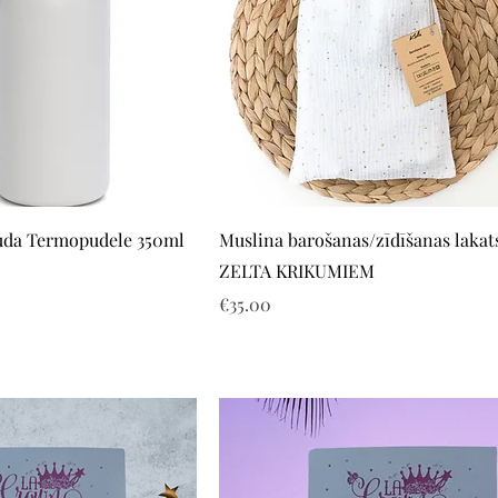
Quick View
Quick View
auda Termopudele 350ml
Muslina barošanas/zīdīšanas lakat
ZELTA KRIKUMIEM
Price
€35.00