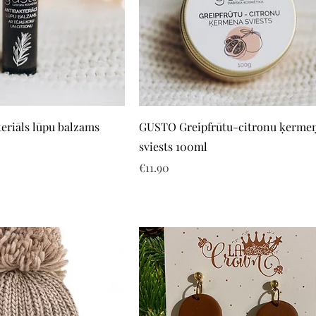
Quick View
Quick View
eriāls lūpu balzams
GUSTO Greipfrūtu-citronu ķerme
sviests 100ml
Price
€11.90