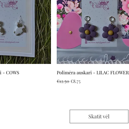
Quick View
Quick View
ri - COWS
Polimēra auskari - LILAC FLOWER
e
Regular Price
Sale Price
€12.50
€8.75
Skatīt vēl