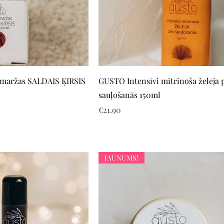
Quick View
Quick View
maržas SALDAIS ĶIRSIS
GUSTO Intensīvi mitrinoša želeja 
sauļošanās 150ml
e
Price
€21.90
JAUNUMS!