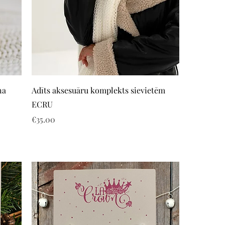
Quick View
ņa
Adīts aksesuāru komplekts sievietēm
ECRU
Price
€35.00