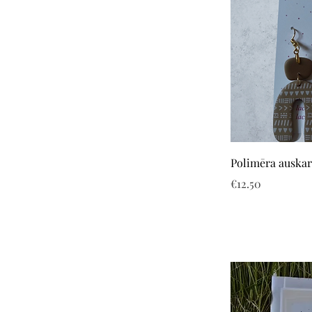
Polimēra auska
Price
€12.50