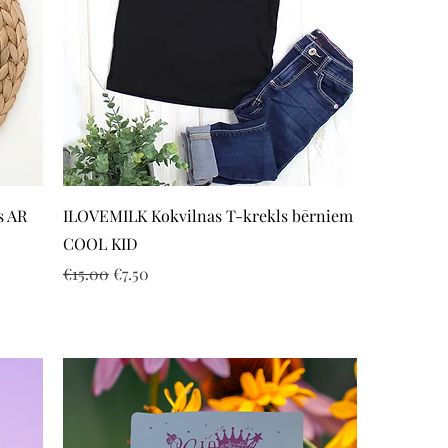
Quick View
s AR
ILOVEMILK Kokvilnas T-krekls bērniem
COOL KID
Regular Price
Sale Price
€15.00
€7.50