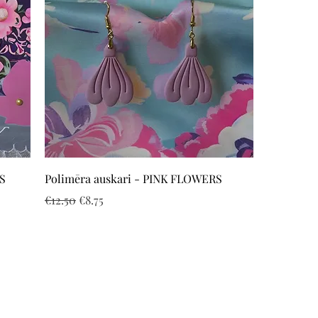
Quick View
S
Polimēra auskari - PINK FLOWERS
Regular Price
Sale Price
€12.50
€8.75