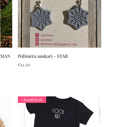
Quick View
D MAN
Polimēra auskari - STAR
Price
€12.50
#familylook