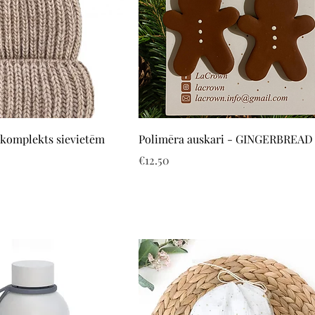
Quick View
Quick View
 komplekts sievietēm
Polimēra auskari - GINGERBREA
Price
€12.50