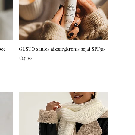
Quick View
pēc
GUSTO saules aizsargkrēms sejai SPF30
Price
€17.90