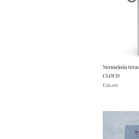
Nerūsējošā tēr
CLOUD
Price
€29.00