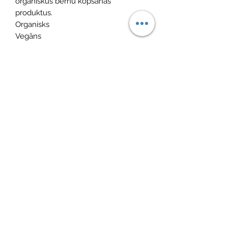
organiskus bērnu kopšanas
produktus.
Organisks
Vegāns
Bez kaitīgām vielām
Hipoalerģisks
Satur prebiotikas un probiotikas
Izstrādāts sadarbībā ar ekspertiem
Izstrādāts Beļģijā
No Reviews Yet
Share your thoughts. Be the first to leave
a review.
Atstāt savu atsauksmi