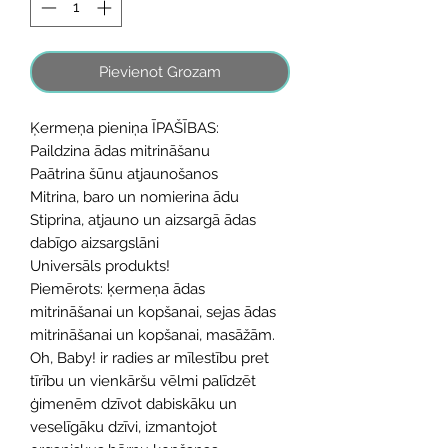
Pievienot Grozam
Ķermeņa pieniņa ĪPAŠĪBAS:
Paildzina ādas mitrināšanu
Paātrina šūnu atjaunošanos
Mitrina, baro un nomierina ādu
Stiprina, atjauno un aizsargā ādas
dabīgo aizsargslāni
Universāls produkts!
Piemērots: ķermeņa ādas
mitrināšanai un kopšanai, sejas ādas
mitrināšanai un kopšanai, masāžām.
Oh, Baby! ir radies ar mīlestību pret
tīrību un vienkāršu vēlmi palīdzēt
ģimenēm dzīvot dabiskāku un
veselīgāku dzīvi, izmantojot