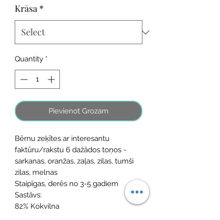
Krāsa
*
Quantity
*
Pievienot Grozam
Bērnu zeķītes ar interesantu
faktūru/rakstu 6 dažādos toņos -
sarkanas, oranžas, zaļas, zilas, tumši
zilas, melnas
Staipīgas, derēs no 3-5 gadiem
Sastāvs:
82% Kokvilna
16% Poliamīds