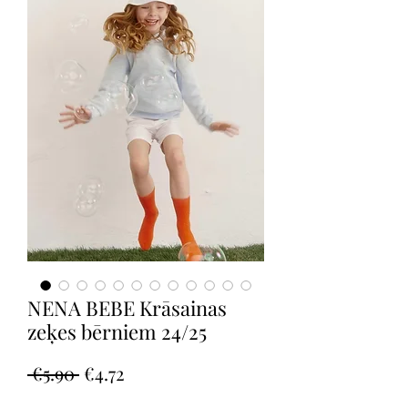
NENA BEBE Krāsainas
zeķes bērniem 24/25
Regular
Sale
 €5.90 
€4.72
Price
Price