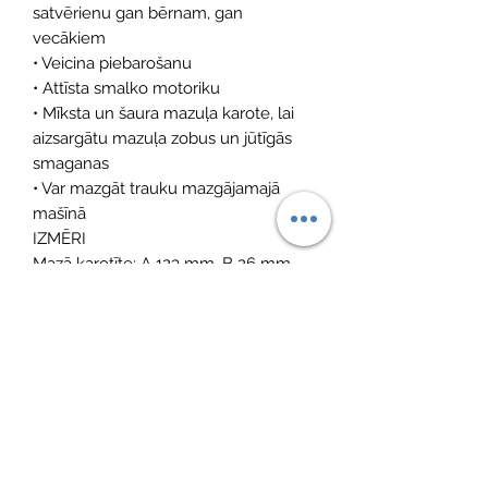
satvērienu gan bērnam, gan
vecākiem
• Veicina piebarošanu
• Attīsta smalko motoriku
• Mīksta un šaura mazuļa karote, lai
aizsargātu mazuļa zobus un jūtīgās
smaganas
• Var mazgāt trauku mazgājamajā
mašīnā
IZMĒRI
Mazā karotīte: A 123 mm, B 26 mm
Lielā karote: A 173 mm, B 26 mm
SVARS
Mazā karote: 16 g
Lielā karote: 22 g
Kopā: 38 g
MATERIĀLS
Akrilāta kopolimērs