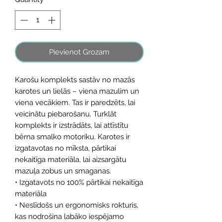
Pievienot Grozam
Karošu komplekts sastāv no mazās
karotes un lielās – viena mazulim un
viena vecākiem. Tas ir paredzēts, lai
veicinātu piebarošanu. Turklāt
komplekts ir izstrādāts, lai attīstītu
bērna smalko motoriku. Karotes ir
izgatavotas no mīksta, pārtikai
nekaitīga materiāla, lai aizsargātu
mazuļa zobus un smaganas.
• Izgatavots no 100% pārtikai nekaitīga
materiāla
• Neslīdošs un ergonomisks rokturis,
kas nodrošina labāko iespējamo