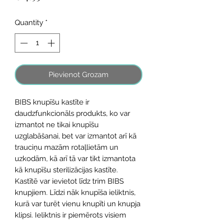
Quantity
*
Pievienot Grozam
BIBS knupīšu kastīte ir
daudzfunkcionāls produkts, ko var
izmantot ne tikai knupīšu
uzglabāšanai, bet var izmantot arī kā
trauciņu mazām rotaļlietām un
uzkodām, kā arī tā var tikt izmantota
kā knupīšu sterilizācijas kastīte.
Kastītē var ievietot līdz trim BIBS
knupjiem. Līdzi nāk knupīša ieliktnis,
kurā var turēt vienu knupīti un knupja
klipsi. Ieliktnis ir piemērots visiem