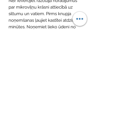
NB! Ievērojiet ražotāja norādījumus
par mikroviļņu krāsni attiecībā uz
siltumu un vatiem. Pirms knupja
noņemšanas ļaujiet kastītei atdzist 2
minūtes. Noņemiet lieko ūdeni no
korpusa un noslaukiet ar sausu drānu.
Mēs vienmēr iesakām mikroviļņu
krāsnī sterilizēt tikai silikona knupīšus,
nevis dabiskā kaučuka lateksa
knupīšus.
IZMĒRI
Augstums 50 mm, platums 72 mm,
platums 72 mm
SVARS
42 g (ar ieliktni) / 28 g (bez ieliktņa)
MATERIĀLS
Kaste: PP
Aukla: Silikona