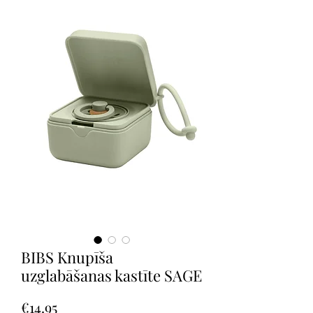
BIBS Knupīša
uzglabāšanas kastīte SAGE
Price
€14.95