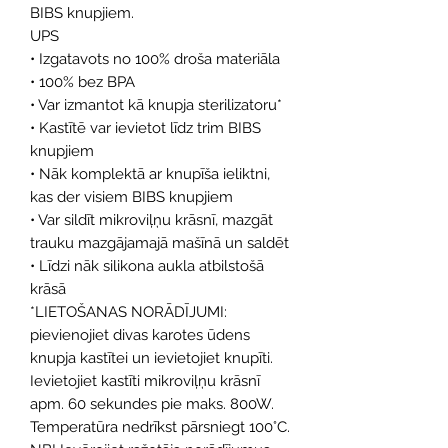
BIBS knupjiem.
UPS
• Izgatavots no 100% droša materiāla
• 100% bez BPA
• Var izmantot kā knupja sterilizatoru*
• Kastītē var ievietot līdz trim BIBS
knupjiem
• Nāk komplektā ar knupīša ieliktni,
kas der visiem BIBS knupjiem
• Var sildīt mikroviļņu krāsnī, mazgāt
trauku mazgājamajā mašīnā un saldēt
• Līdzi nāk silikona aukla atbilstošā
krāsā
*LIETOŠANAS NORĀDĪJUMI:
pievienojiet divas karotes ūdens
knupja kastītei un ievietojiet knupīti.
Ievietojiet kastīti mikroviļņu krāsnī
apm. 60 sekundes pie maks. 800W.
Temperatūra nedrīkst pārsniegt 100°C.