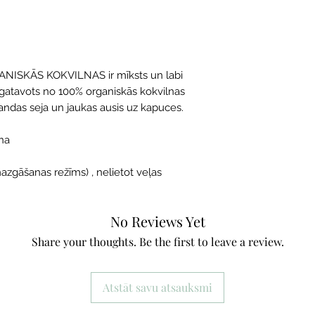
SKĀS KOKVILNAS ir mīksts un labi
zgatavots no 100% organiskās kokvilnas
andas seja un jaukas ausis uz kapuces.
lna
zgāšanas režīms) , nelietot veļas
No Reviews Yet
Share your thoughts. Be the first to leave a review.
Atstāt savu atsauksmi