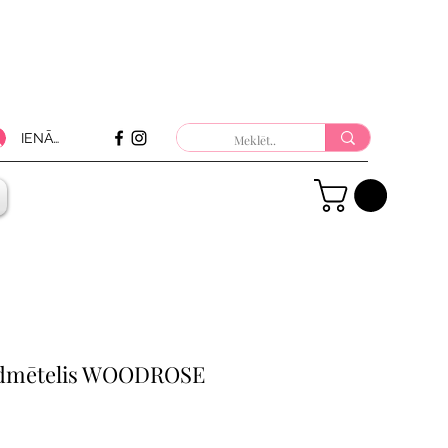
IENĀKT
dmētelis WOODROSE