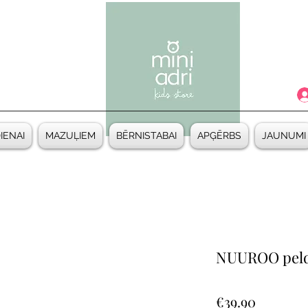
DIENAI
MAZUĻIEM
BĒRNISTABAI
APĢĒRBS
JAUNUMI
NUUROO pel
Price
€39.90