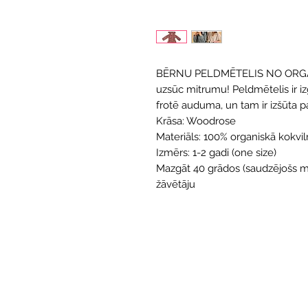
BĒRNU PELDMĒTELIS NO ORGANI
uzsūc mitrumu! Peldmētelis ir i
frotē auduma, un tam ir izšūta p
Krāsa: Woodrose
Materiāls: 100% organiskā kokvi
Izmērs: 1-2 gadi (one size)
Mazgāt 40 grādos (saudzējošs ma
žāvētāju