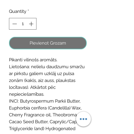
Price
Price
Quantity
*
Pievienot Grozam
Pikanti vilinošs aromāts.
Lietošana: nelielu daudzumu smaržu
ar pirkstu galiem uzklāj uz pulsa
zonām (kakls, aiz auss, plaukstas
locītavas). Atkārtot pēc
nepieciešamības.
INCI: Butyrospermum Parkii Butter,
Euphorbia cerifera (Candelilla) Wax,
Cherry Fragrance oil, Theobroma
Cacao Seed Butter, Caprylic/Capric
Triglyceride (and) Hydrogenated