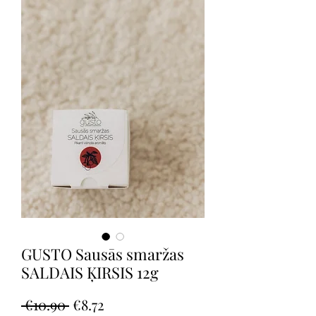
GUSTO Sausās smaržas
SALDAIS ĶIRSIS 12g
Regular
Sale
 €10.90 
€8.72