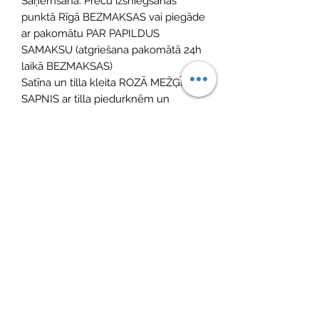
Saņemšana: Preču izsniegšanas
punktā Rīgā BEZMAKSAS vai piegāde
ar pakomātu PAR PAPILDUS
SAMAKSU (atgriešana pakomātā 24h
laikā BEZMAKSAS)
Satīna un tilla kleita ROZĀ MEŽĢĪŅU
SAPNIS ar tilla piedurknēm un
apakšsvārkiem, rotāta ar mežģīnēm
⁣Krāsa: Veci rozā/rozā
Sastāvs: 60% kokvilna (satīns), 40%
neilons (tills); odere no 100%
kokvilnas.⁣
Derēs izmēram: 110/116 un 122/128
No Reviews Yet
Share your thoughts. Be the first to leave
a review.