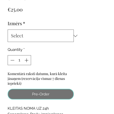
Price
€25.00
Izmērs
*
Quantity
*
Komentārā raksti datumu, kurā kleita
jāsaņem (rezervācija vismaz 7 dienas
iepriekš)
Pre-Order
KLEITAS NOMA UZ 24h