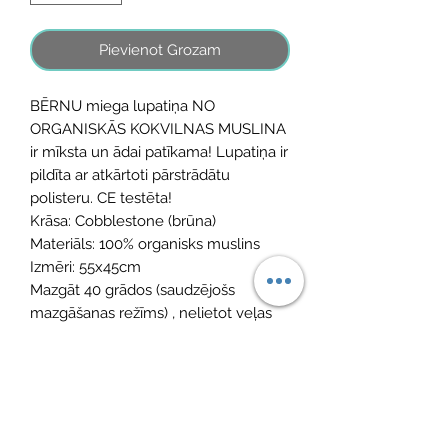
Pievienot Grozam
BĒRNU miega lupatiņa NO
ORGANISKĀS KOKVILNAS MUSLINA
ir mīksta un ādai patīkama! Lupatiņa ir
pildīta ar atkārtoti pārstrādātu
polisteru. CE testēta!
Krāsa: Cobblestone (brūna)
Materiāls: 100% organisks muslins
Izmēri: 55x45cm
Mazgāt 40 grādos (saudzējošs
mazgāšanas režīms) , nelietot veļas
žāvētāju
No Reviews Yet
Share your thoughts. Be the first to leave