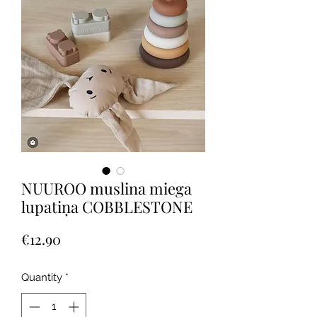
NUUROO muslina miega
lupatiņa COBBLESTONE
Price
€12.90
Quantity
*