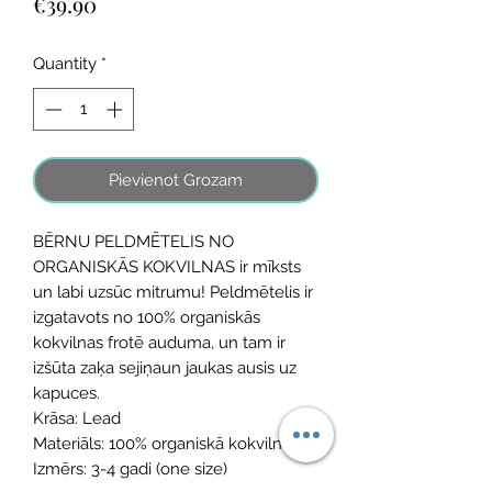
Price
€39.90
Quantity
*
Pievienot Grozam
BĒRNU PELDMĒTELIS NO
ORGANISKĀS KOKVILNAS ir mīksts
un labi uzsūc mitrumu! Peldmētelis ir
izgatavots no 100% organiskās
kokvilnas frotē auduma, un tam ir
izšūta zaķa sejiņaun jaukas ausis uz
kapuces.
Krāsa: Lead
Materiāls: 100% organiskā kokvilna
Izmērs: 3-4 gadi (one size)