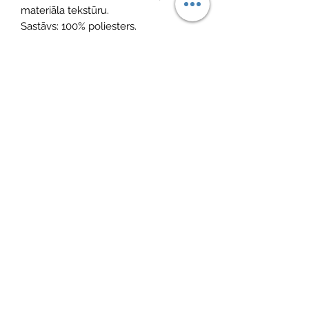
materiāla tekstūru.
Sastāvs: 100% poliesters.
Materiāls: impregnēts audums, izolēts
ar 170 g/m2 vati.
Piegriezums: ar kapuci, rāvējslēdzējs.
Krāsa: latte.
No Reviews Yet
Share your thoughts. Be the first to leave
a review.
Atstāt savu atsauksmi
©2026 by MINI ADRI