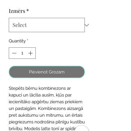
Izmērs
*
Quantity
*
Pievienot Grozam
Stepēts bērnu kombinezons ar
kapuci un lācīša ausīm, kļūs par
iecienītāko apģērbu ziemas priekiem
un pastaigām. Kombinezons aizsargā
pret aukstumu un mitrumu, un ērtais
piegriezums nodrošina pilnīgu kustību
brīvību. Modelis latte tonī ar spīdīgu