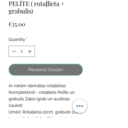
PELĪTE ( rotaļlieta +
grabulis)
Price
€35.00
Quantity
*
Pievienot Grozam
Ar rokām darinātas rotaļlietas
(komplektiņš) - rotaļlieta Pelīte un
grabulis Zaķis (grab un austiņas
čaukst)
Izmēri: Rotaļlieta 22cm, grabulis 17cm
Iesaiņoti skaistā kastītē un gatavi
dāvināšanai!