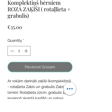
Komplektiņš bērniem
ROZĀ ZAĶĪŠI ( rotaļlieta +
grabulis)
Price
€35.00
Quantity
*
Pievienot Grozam
Ar rokām darināti zaķīši (komplektiņš)
- rotaļlieta Zaķis un grabulis Zaķis
Izmēri: Rotaļlieta 22cm, grabulis 17cm
Iesaiņoti skaistā kastītē un gatavi
dāvināšanai!
Radīti Latvijā