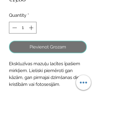
Quantity
*
Pievienot Grozam
Ekskluzīvas mazuļu lacītes īpašiem
mirkļiem. Lieliski piemēroti gan
kāzām, gan pirmajai dzimšanas dienai,
kristībām vai fotosesijām.
Izmērs: 0-4 gadi
No Reviews Yet
Share your thoughts. Be the first to leave
a review.