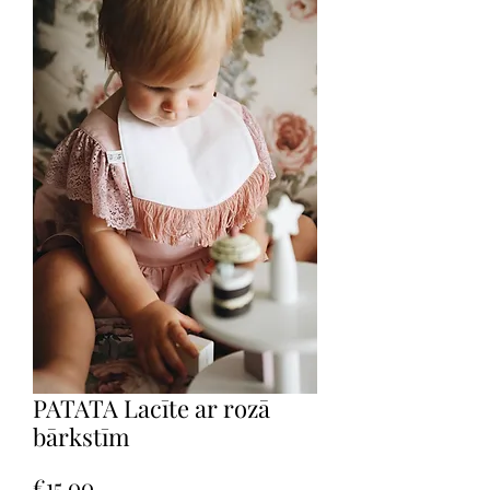
PATATA Lacīte ar rozā
bārkstīm
Price
€15.00