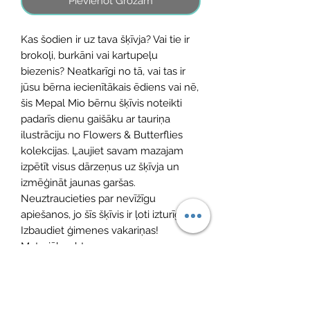
Pievienot Grozam
Kas šodien ir uz tava šķīvja? Vai tie ir
brokoļi, burkāni vai kartupeļu
biezenis? Neatkarīgi no tā, vai tas ir
jūsu bērna iecienītākais ēdiens vai nē,
šis Mepal Mio bērnu šķīvis noteikti
padarīs dienu gaišāku ar tauriņa
ilustrāciju no Flowers & Butterflies
kolekcijas. Ļaujiet savam mazajam
izpētīt visus dārzeņus uz šķīvja un
izmēģināt jaunas garšas.
Neuztraucieties par nevīžīgu
apiešanos, jo šīs šķīvis ir ļoti izturīgs.
Izbaudiet ģimenes vakariņas!
Materiāls: pbt
Komplektā ietilpst: šķīvis