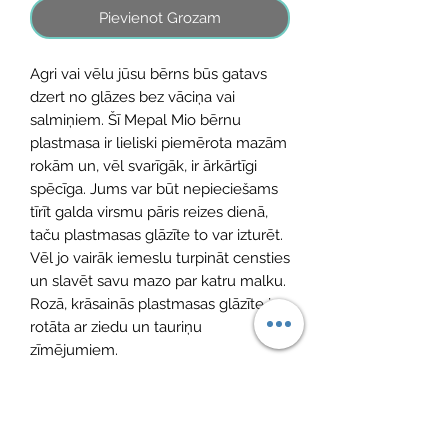
Pievienot Grozam
Agri vai vēlu jūsu bērns būs gatavs
dzert no glāzes bez vāciņa vai
salmiņiem. Šī Mepal Mio bērnu
plastmasa ir lieliski piemērota mazām
rokām un, vēl svarīgāk, ir ārkārtīgi
spēcīga. Jums var būt nepieciešams
tīrīt galda virsmu pāris reizes dienā,
taču plastmasas glāzīte to var izturēt.
Vēl jo vairāk iemeslu turpināt censties
un slavēt savu mazo par katru malku.
Rozā, krāsainās plastmasas glāzīte ir
rotāta ar ziedu un tauriņu
zīmējumiem.
Materiāls: Palstmasa
Tilpums: 250 ml