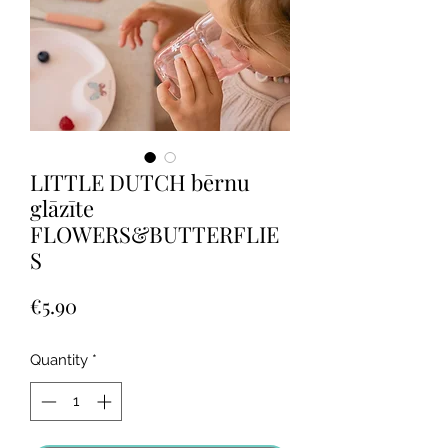
LITTLE DUTCH bērnu
glāzīte
FLOWERS&BUTTERFLIE
S
Price
€5.90
Quantity
*