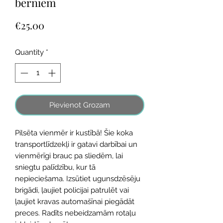
bērniem
Price
€25.00
Quantity
*
Pievienot Grozam
Pilsēta vienmēr ir kustībā! Šie koka
transportlīdzekļi ir gatavi darbībai un
vienmērīgi brauc pa sliedēm, lai
sniegtu palīdzību, kur tā
nepieciešama. Izsūtiet ugunsdzēsēju
brigādi, ļaujiet policijai patrulēt vai
ļaujiet kravas automašīnai piegādāt
preces. Radīts nebeidzamām rotaļu