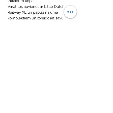
izklaidēm kopā!
Varat tos apvienot ar Little Dutch
Railway XL un paplašinājuma
komplektiem un izveidojiet savu
piedzīvojumiem bagāto pilsētu!
Izmēri: 33,2 x 40 x 24,5 cm
Materiāls: FSC koks
Vecums: 2+ gadi
Standarts: EN-71-1-2-3
No Reviews Yet
Share your thoughts. Be the first to leave
a review.
Atstāt savu atsauksmi