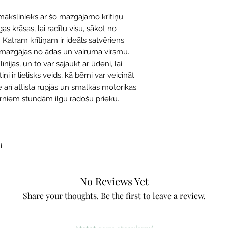
 mākslinieks ar šo mazgājamo krītiņu
as krāsas, lai radītu visu, sākot no
Katram krītiņam ir ideāls satvēriens
mazgājas no ādas un vairuma virsmu.
nijas, un to var sajaukt ar ūdeni, lai
i ir lielisks veids, kā bērni var veicināt
e arī attīsta rupjās un smalkās motorikas.
ērniem stundām ilgu radošu prieku.
i
No Reviews Yet
Share your thoughts. Be the first to leave a review.