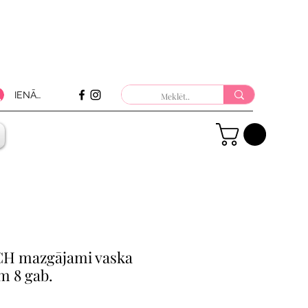
IENĀKT
H mazgājami vaska
em 8 gab.