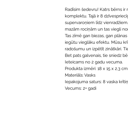
Radīsim šedevru! Katrs bērns ir
komplektu. Tajā ir 8 dzīvespriecīg
supervaroņiem līdz vienradžiem. 
mazām rociņām un tas viegli no
Tas zīmē gan biezas, gan plānas lī
iegūtu vieglāku efektu. Mūsu krītiņ
radošumu un izpētīt zinātkāri. Ti
Bet pats galvenais, tie sniedz b
Ieteicams no 2 gadu vecuma.
Produkta izmēri: 18 x 15 x 2,3 cm
Materiāls: Vasks
Iepakojuma saturs: 8 vaska krītiņ
Vecums: 2+ gadi