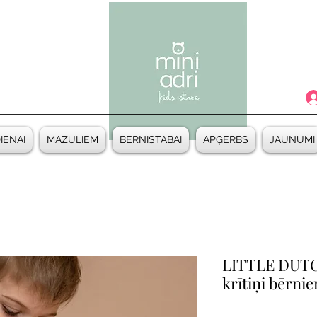
DIENAI
MAZUĻIEM
BĒRNISTABAI
APĢĒRBS
JAUNUMI
LITTLE DUTC
krītiņi bērni