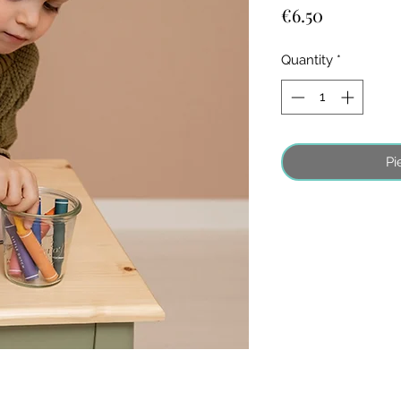
Price
€6.50
Quantity
*
Pi