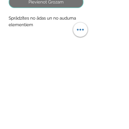
Pievienot Grozam
Sprādzītes no ādas un no auduma
elementiem
No Reviews Yet
Share your thoughts. Be the first to leave
a review.
Atstāt savu atsauksmi
©2026 by MINI ADRI